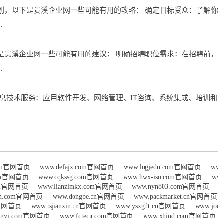
划，以下是贵溪企业网一些可能有用的攻略： 确定目标受众：了解
.
是贵溪企业网一些可能有用的建议： 明确招聘职位需求：在招聘前
.
息技术服务：应用软件开发、网络管理、IT咨询、系统集成、培训和
.com官网首页
www.defajx.com官网首页
www.lngjedu.com官网首页
w
com官网首页
www.cqkssg.com官网首页
www.hwx-iso.com官网首页
w
com官网首页
www.lianzlmkx.com官网首页
www.nyn803.com官网首页
tion.com官网首页
www.dongbe.cn官网首页
www.packmarket.cn官网首页
cn官网首页
www.tsjianxin.cn官网首页
www.ysxgdt.cn官网首页
www.j
ongyi.com官网首页
www.fctecu.com官网首页
www.xhind.com官网首页